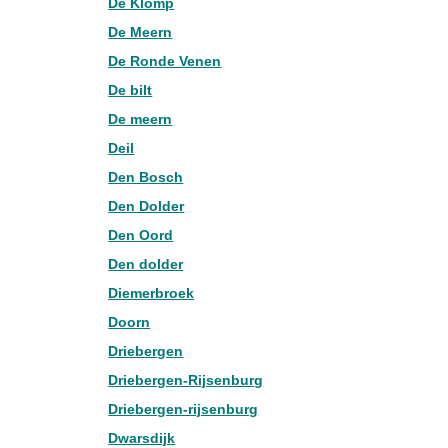
De Klomp
De Meern
De Ronde Venen
De bilt
De meern
Deil
Den Bosch
Den Dolder
Den Oord
Den dolder
Diemerbroek
Doorn
Driebergen
Driebergen-Rijsenburg
Driebergen-rijsenburg
Dwarsdijk