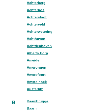
Achterberg
Achterbos
Achtersloot
Achterveld
Achterwetering
Achthoven
Achttienhoven
Alberts Dorp
Ameide
Amerongen
Amersfoort
Amstelhoek
Austerlitz
Baambrugge
B
Baarn