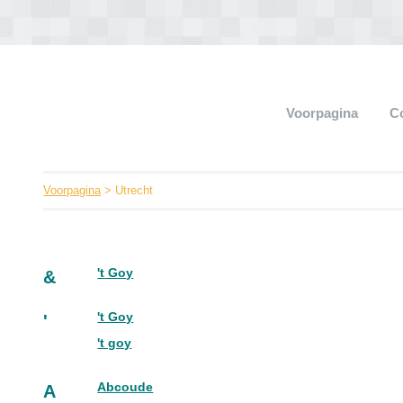
Voorpagina
C
Voorpagina
> Utrecht
't Goy
&
't Goy
'
't goy
Abcoude
A