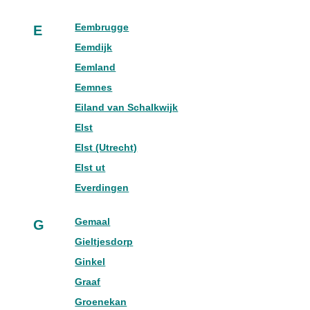
Eembrugge
E
Eemdijk
Eemland
Eemnes
Eiland van Schalkwijk
Elst
Elst (Utrecht)
Elst ut
Everdingen
Gemaal
G
Gieltjesdorp
Ginkel
Graaf
Groenekan