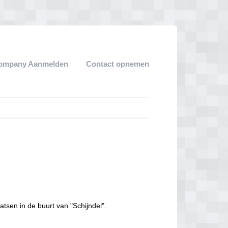
ompany Aanmelden
Contact opnemen
atsen in de buurt van "Schijndel".