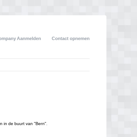
ompany Aanmelden
Contact opnemen
n in de buurt van "Bern".