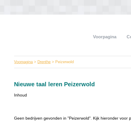
Voorpagina
C
Voorpagina
>
Drenthe
> Peizerwold
Nieuwe taal leren Peizerwold
Inhoud
Geen bedrijven gevonden in "Peizerwold". Kijk hieronder voor p